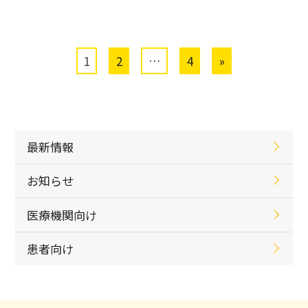
1
2
…
4
»
固
固
固
定
定
定
ペ
ペ
ペ
ー
ー
ー
ジ
ジ
ジ
最新情報
お知らせ
医療機関向け
患者向け