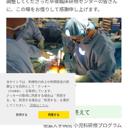
調整してくださった卒後臨床研修センターの皆さん
に、この場をお借りして感謝申し上げます。
当サイトでは、利便性の向上や利用状況の把
《初めての開胸》
握などを目的として「クッキー
（Cookie）」を取得しています。
◎2020年10月-12月
クッキーの取得に同意する場合は「同意す
る」を、拒否する場合は「拒否する」を選択
してください。
詳細はこちら
心臓血管外科での研修を終えて
拒否する
同意する
徳島大学病院 小児科研修プログラム