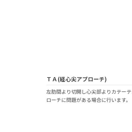
ＴＡ(経心尖アプローチ)
左肋間より切開し心尖部よりカテーテ
ローチに問題がある場合に行います。