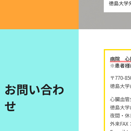
徳島大学
病院 心
※患者様
〒770-
お問い合わ
徳島大学
心臓血管外
せ
徳島大学病院
夜間・休日：
外来FAX：0