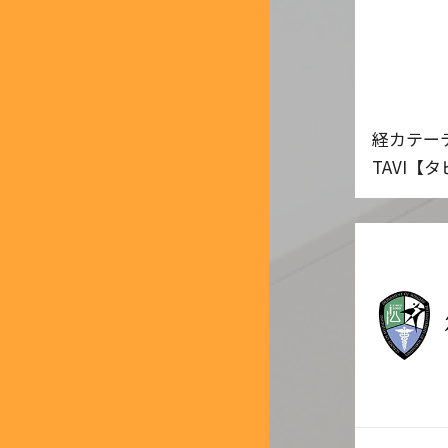
経カテー
TAVI【