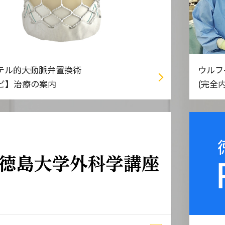
テル的大動脈弁置換術
ウルフ
タビ】治療の案内
(完全