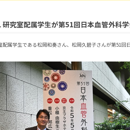
5/31 研究室配属学生が第51回日本血管
研究室配属学生である松岡和奏さん、松岡久碧子さんが第51